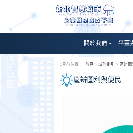
進入內容區塊
關於我們
平臺
:::
目前位置 ：
首頁
>
誠信指引
>
區辨圖
區辨圖利與便民