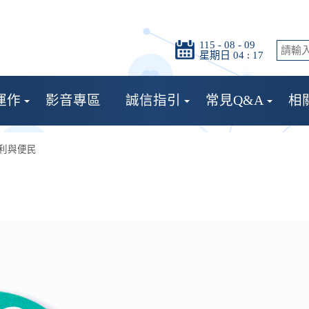
115 - 08 - 09
星期日 04 : 17
運作
影音專區
誠信指引
常見Q&A
相
利與便民