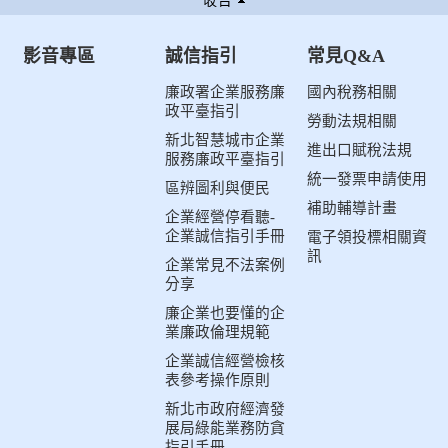
影音專區
誠信指引
常見Q&A
廉政署企業服務廉
國內稅務相關
政平臺指引
勞動法規相關
新北智慧城市企業
進出口賦稅法規
服務廉政平臺指引
統一發票申請使用
區辨圖利與便民
補助輔導計畫
企業經營停看聽-
企業誠信指引手冊
電子領投標相關資
訊
企業常見不法案例
分享
廉企業也要懂的企
業廉政倫理規範
企業誠信經營檢核
表參考操作原則
新北市政府經濟發
展局綠能業務防貪
指引手冊